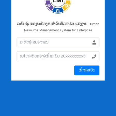
ລະບົບຄຸ້ມຄອງພະນັກງານສຳລັບຫົວຫນ່ວຍແຮງງານ
Human
Resource Management system for Enterprise
ເຂົ້າສູ່ລະບົບ